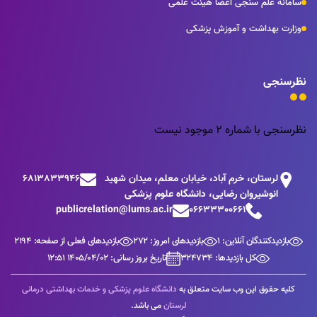
سامانه علم سنجی اعضا هیئت علمی
وزارت بهداشت و آموزش پزشکی
نظرسنجی
نظرسنجی با شماره 2 موجود نیست
لرستان، خرم آباد، خیابان معلم، میدان شهید
6813833946
انوشیروان رضایی، دانشگاه علوم پزشکی
publicrelation@lums.ac.ir
06633300661
بازدیدکنندگان آنلاین: 1
بازدیدهای امروز: 272
بازدیدهای فعلی از صفحه: 2194
کل بازدیدها: 324734
تاریخ بروز رسانی: 1405/04/02 12:51
کلیه حقوق این وب سایت متعلق به
دانشگاه علوم پزشکی و خدمات بهداشتی درمانی
لرستان
می باشد.