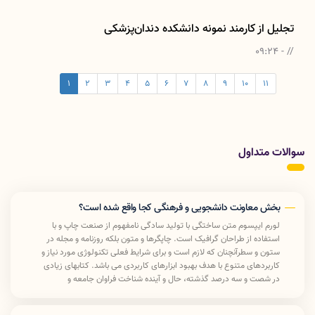
تجلیل از کارمند نمونه دانشکده دندان‌پزشکی
// - 09:24
1
2
3
4
5
6
7
8
9
10
11
سوالات متداول
بخش معاونت دانشجویی و فرهنگی کجا واقع شده است؟
لورم ایپسوم متن ساختگی با تولید سادگی نامفهوم از صنعت چاپ و با
استفاده از طراحان گرافیک است. چاپگرها و متون بلکه روزنامه و مجله در
ستون و سطرآنچنان که لازم است و برای شرایط فعلی تکنولوژی مورد نیاز و
کاربردهای متنوع با هدف بهبود ابزارهای کاربردی می باشد. کتابهای زیادی
در شصت و سه درصد گذشته، حال و آینده شناخت فراوان جامعه و
متخصصان را می طلبد تا با نرم افزارها شناخت بیشتری را برای طراحان رایانه
ای علی الخصوص طراحان خلاقی و فرهنگ پیشرو در زبان فارسی ایجاد کرد.