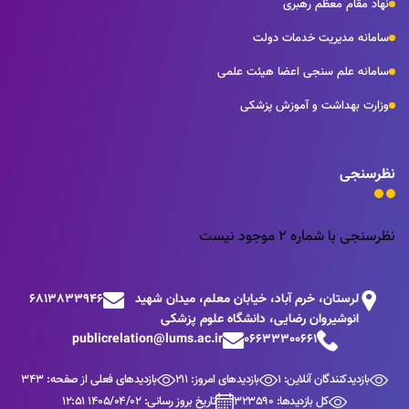
نهاد مقام معظم رهبری
سامانه مدیریت خدمات دولت
سامانه علم سنجی اعضا هیئت علمی
وزارت بهداشت و آموزش پزشکی
نظرسنجی
نظرسنجی با شماره 2 موجود نیست
لرستان، خرم آباد، خیابان معلم، میدان شهید
6813833946
انوشیروان رضایی، دانشگاه علوم پزشکی
publicrelation@lums.ac.ir
06633300661
بازدیدکنندگان آنلاین: 1
بازدیدهای امروز: 211
بازدیدهای فعلی از صفحه: 343
کل بازدیدها: 323590
تاریخ بروز رسانی: 1405/04/02 12:51