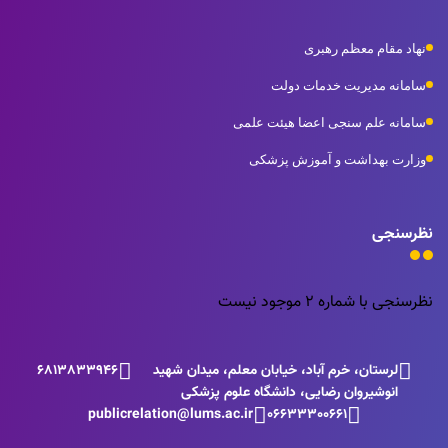
نهاد مقام معظم رهبری
سامانه مدیریت خدمات دولت
سامانه علم سنجی اعضا هیئت علمی
وزارت بهداشت و آموزش پزشکی
نظرسنجی
نظرسنجی با شماره 2 موجود نیست
لرستان، خرم آباد، خیابان معلم، میدان شهید
6813833946
انوشیروان رضایی، دانشگاه علوم پزشکی
publicrelation@lums.ac.ir
06633300661