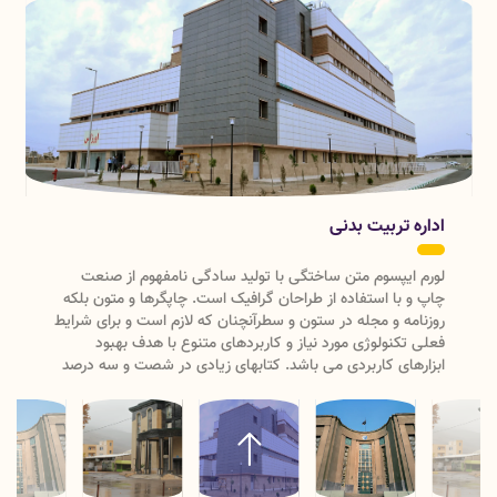
شرکت در آزمون دانشنامه/ گواهینامه رشته های تخصصی دندانپزشکی
30 خرداد 1403
تکمیل سالنامه آماری دانشکده دندانپزشکی
اداره فرهنگی
لورم ایپسوم متن ساختگی با تولید سادگی نامفهوم از صنعت
چاپ و با استفاده از طراحان گرافیک است. چاپگرها و متون بلکه
روزنامه و مجله در ستون و سطرآنچنان که لازم است و برای شرایط
فعلی تکنولوژی مورد نیاز و کاربردهای متنوع با هدف بهبود
ابزارهای کاربردی می باشد. کتابهای زیادی در شصت و سه درصد
گذشته، حال و آینده شناخت فراوان جامعه و متخصصان را می
طلبد تا با نرم افزارها شناخت بیشتری را برای طراحان رایانه ای
علی الخصوص طراحان خلاقی و فرهنگ پیشرو در زبان فارسی
ایجاد کرد. در این صورت می توان امید داشت که تمام و دشواری
موجود در ارائه راهکارها و شرایط سخت تایپ به پایان رسد وزمان