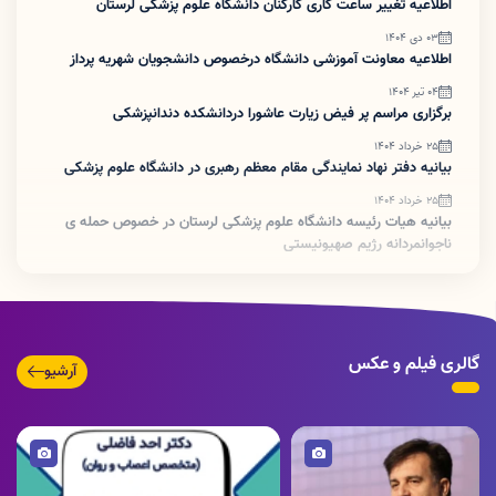
اطلاعیه تغییر ساعت کاری کارکنان دانشگاه علوم پزشکی لرستان
03 دی 1404
اطلاعیه معاونت آموزشی دانشگاه درخصوص دانشجویان شهریه پرداز
04 تیر 1404
برگزاری مراسم پر فیض زیارت عاشورا دردانشکده دندانپزشکی
25 خرداد 1404
بیانیه دفتر نهاد نمایندگی مقام معظم رهبری در دانشگاه علوم پزشکی
25 خرداد 1404
بیانیه هیات رئیسه دانشگاه علوم پزشکی لرستان در خصوص حمله ی
ناجوانمردانه رژیم صهیونیستی
08 اردیبهشت 1404
#نقل_انتقالات_پرسنلی
17 فروردین 1404
تغییر ساعت کاری دانشگاه علوم پزشکی از روز شنبه ۱۶ فروردین ۱۴۰۴
گالری فیلم و عکس
آرشیو
24 دی 1403
تقل و انتقالات پرسنل
تصویر
تصویر
24 دی 1403
قابل توجه کلیه همکاران به ویژه منشی بخش و خدمات
18 دی 1403