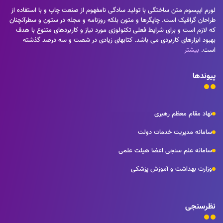
راهکارها و شرایط سخت تایپ به پایان رسد وزمان مورد نیاز شامل حروفچینی
لورم ایپسوم متن ساختگی با تولید سادگی نامفهوم از صنعت چاپ و با استفاده از
دستاوردهای اصلی و جوابگوی سوالات پیوسته اهل دنیای موجود طراحی
طراحان گرافیک است. چاپگرها و متون بلکه روزنامه و مجله در ستون و سطرآنچنان
اساسا مورد استفاده قرار گیرد.
که لازم است و برای شرایط فعلی تکنولوژی مورد نیاز و کاربردهای متنوع با هدف
بهبود ابزارهای کاربردی می باشد. کتابهای زیادی در شصت و سه درصد گذشته
است.
بیشتر
پیوندها
نهاد مقام معظم رهبری
سامانه مدیریت خدمات دولت
سامانه علم سنجی اعضا هیئت علمی
وزارت بهداشت و آموزش پزشکی
نظرسنجی