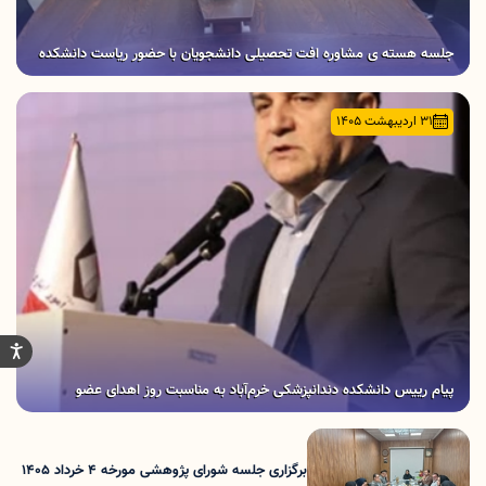
جلسه هسته ی مشاوره افت تحصیلی دانشجویان با حضور ریاست دانشکده
31 اردیبهشت 1405
پیام رییس دانشکده دندانپزشکی خرم‌آباد به مناسبت روز اهدای عضو
برگزاری جلسه شورای پژوهشی مورخه 4 خرداد 1405