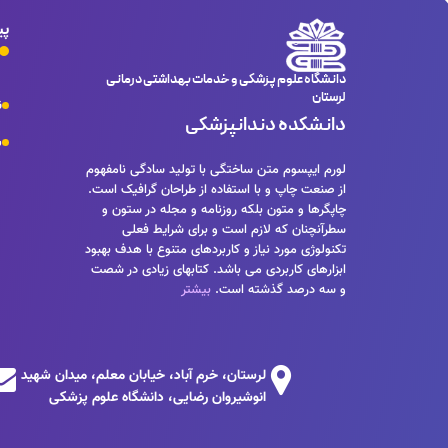
و جوابگوی سوالات پیوسته اهل دنیای موجود طراحی اساسا مورد
باشد. کتابهای زیادی در شصت و سه درصد گذشته، حال و آینده 
پی
بیشتری را برای طراحان رایانه ای علی الخصوص طراحان خلاقی 
داشت که تمام و دشواری موجود در ارائه راهکارها و شرایط سخ
و جوابگوی سوالات پیوسته اهل دنیای موجود طراحی اساسا مورد
دانشگاه علوم پزشکی و خدمات بهداشتی درمانی
لرستان
ن
دانشکده دندانپزشکی
س
لورم ایپسوم متن ساختگی با تولید سادگی نامفهوم
از صنعت چاپ و با استفاده از طراحان گرافیک است.
چاپگرها و متون بلکه روزنامه و مجله در ستون و
سطرآنچنان که لازم است و برای شرایط فعلی
تکنولوژی مورد نیاز و کاربردهای متنوع با هدف بهبود
ابزارهای کاربردی می باشد. کتابهای زیادی در شصت
و سه درصد گذشته است.
بیشتر
لرستان، خرم آباد، خیابان معلم، میدان شهید
انوشیروان رضایی، دانشگاه علوم پزشکی