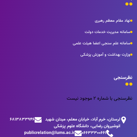
نهاد مقام معظم رهبری
سامانه مدیریت خدمات دولت
سامانه علم سنجی اعضا هیئت علمی
وزارت بهداشت و آموزش پزشکی
نظرسنجی
نظرسنجی با شماره 2 موجود نیست
لرستان، خرم آباد، خیابان معلم، میدان شهید
6813833946
انوشیروان رضایی، دانشگاه علوم پزشکی
publicrelation@lums.ac.ir
06633300661