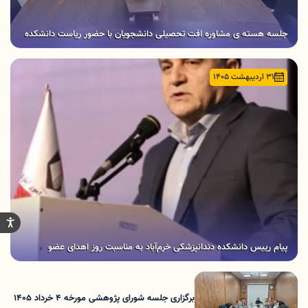
جلسه هسته ی مشاوره افت تحصیلی دانشجویان با حضور ریاست دانشکده
31 اردیبهشت 1405
پیام رییس دانشکده دندانپزشکی خرم‌آباد به مناسبت روز اهدای عضو
برگزاری جلسه شورای پژوهشی مورخه 4 خرداد 1405