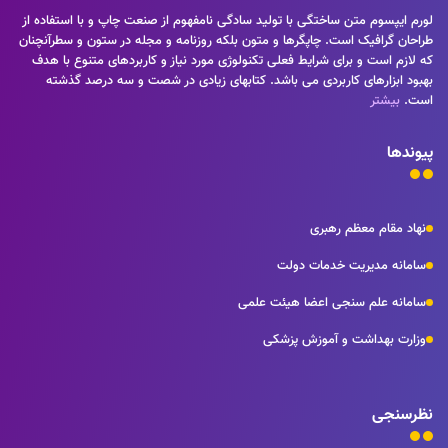
راهکارها و شرایط سخت تایپ به پایان رسد وزمان مورد نیاز شامل حروفچینی
لورم ایپسوم متن ساختگی با تولید سادگی نامفهوم از صنعت چاپ و با استفاده از
دستاوردهای اصلی و جوابگوی سوالات پیوسته اهل دنیای موجود طراحی
طراحان گرافیک است. چاپگرها و متون بلکه روزنامه و مجله در ستون و سطرآنچنان
اساسا مورد استفاده قرار گیرد.
که لازم است و برای شرایط فعلی تکنولوژی مورد نیاز و کاربردهای متنوع با هدف
بهبود ابزارهای کاربردی می باشد. کتابهای زیادی در شصت و سه درصد گذشته
است.
بیشتر
پیوندها
نهاد مقام معظم رهبری
سامانه مدیریت خدمات دولت
سامانه علم سنجی اعضا هیئت علمی
وزارت بهداشت و آموزش پزشکی
نظرسنجی