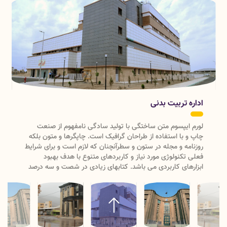
شرکت در آزمون دانشنامه/ گواهینامه رشته های تخصصی دندانپزشکی
30 خرداد 1403
تکمیل سالنامه آماری دانشکده دندانپزشکی
اداره فرهنگی
لورم ایپسوم متن ساختگی با تولید سادگی نامفهوم از صنعت
چاپ و با استفاده از طراحان گرافیک است. چاپگرها و متون بلکه
روزنامه و مجله در ستون و سطرآنچنان که لازم است و برای شرایط
فعلی تکنولوژی مورد نیاز و کاربردهای متنوع با هدف بهبود
ابزارهای کاربردی می باشد. کتابهای زیادی در شصت و سه درصد
گذشته، حال و آینده شناخت فراوان جامعه و متخصصان را می
طلبد تا با نرم افزارها شناخت بیشتری را برای طراحان رایانه ای
علی الخصوص طراحان خلاقی و فرهنگ پیشرو در زبان فارسی
ایجاد کرد. در این صورت می توان امید داشت که تمام و دشواری
موجود در ارائه راهکارها و شرایط سخت تایپ به پایان رسد وزمان