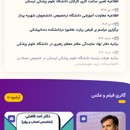
اطلاعیه تغییر ساعت کاری کارکنان دانشگاه علوم پزشکی لرستان
03 دی 1404
اطلاعیه معاونت آموزشی دانشگاه درخصوص دانشجویان شهریه پرداز
04 تیر 1404
برگزاری مراسم پر فیض زیارت عاشورا دردانشکده دندانپزشکی
25 خرداد 1404
بیانیه دفتر نهاد نمایندگی مقام معظم رهبری در دانشگاه علوم پزشکی
25 خرداد 1404
بیانیه هیات رئیسه دانشگاه علوم پزشکی لرستان در خصوص حمله ی
ناجوانمردانه رژیم صهیونیستی
08 اردیبهشت 1404
#نقل_انتقالات_پرسنلی
17 فروردین 1404
تغییر ساعت کاری دانشگاه علوم پزشکی از روز شنبه ۱۶ فروردین ۱۴۰۴
گالری فیلم و عکس
آرشیو
24 دی 1403
تقل و انتقالات پرسنل
تصویر
تصویر
24 دی 1403
قابل توجه کلیه همکاران به ویژه منشی بخش و خدمات
18 دی 1403