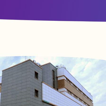
آغاز فرایند ثبت نام دانشجویان جدید الورود دانشکده دندانپزشکی