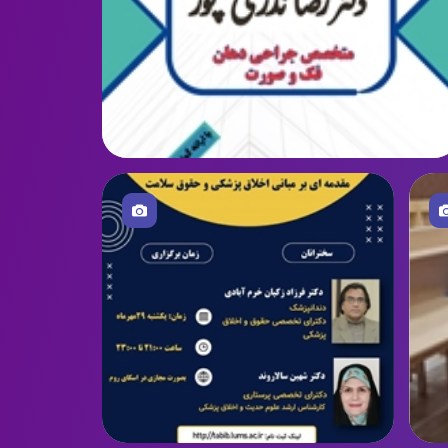
18 دی 1403
تغییر ساعات کاری فعالیت کارکنان کتابخانه دانشکده
دندانپزشکی از اول دی ماه تا سی ام بهمن ماه ۱۴۰۳
25 مهر 1403
برگزاری کارگاه مقدمه ای برمبانی اخلاق پزشکی و حقوق
سلامت
تصویر
24 مهر 1403
کارگاه آموزش جراحی دندان عقل نهفته
انتقال دانشجویان معزز شاهد و ایثارگر
23 مهر 1403
قابل توجه دانشجویان جدید الورود
21 مهر 1403
دانشگاه علوم پزشکی لرستان در جمع ۸۰۰-۶۰۱ دانشگاه برتر
دنیا
28 مرداد 1403
استفاده از تورهای زیارتی و گردشگری برای کارکنان دانشگاه
علوم پزشکی لرستان به صورت اقساط
28 مرداد 1403