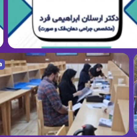
تصویر
ارگاه ریتالین