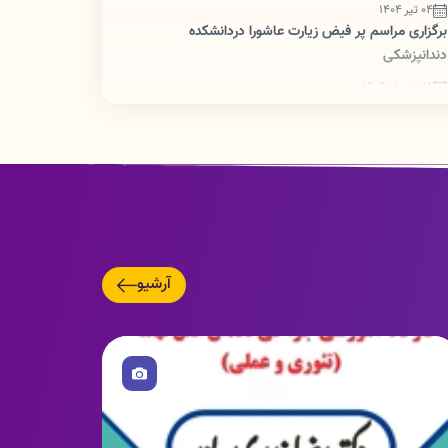
04 تیر 1404
برگزاری مراسم پر فیض زیارت عاشورا دردانشکده
دندانپزشکی
25 خرداد 1404
بیانیه دفتر نهاد نمایندگی مقام معظم رهبری در دانشگاه
علوم پزشکی
25 خرداد 1404
بیانیه هیات رئیسه دانشگاه علوم پزشکی لرستان در
خصوص حمله ی ناجوانمردانه رژیم صهیونیستی
08 اردیبهشت 1404
#نقل_انتقالات_پرسنلی
آرشیو
17 فروردین 1404
تغییر ساعت کاری دانشگاه علوم پزشکی از روز شنبه ۱۶
تصویر
فروردین ۱۴۰۴
24 دی 1403
تقل و انتقالات پرسنل
24 دی 1403
قابل توجه کلیه همکاران به ویژه منشی بخش و خدمات