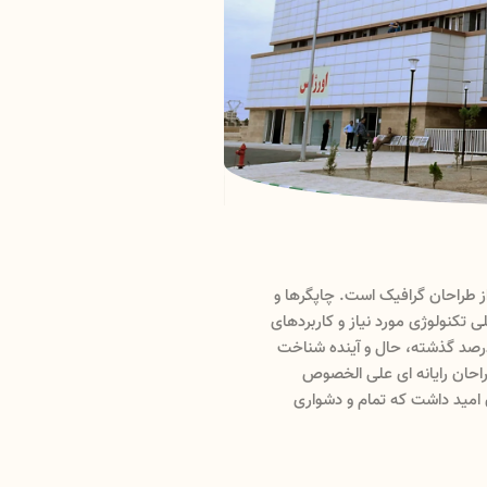
اداره خوابگاه‌ها
ز طراحان گرافیک است. چاپگرها و
لورم ایپسوم متن ساختگی با 
 تکنولوژی مورد نیاز و کاربردهای
متون بلکه روزنامه و مجله در
درصد گذشته، حال و آینده شناخت
متنوع با هدف بهبود ابزارها
طراحان رایانه ای علی الخصوص
فراوان جامعه و متخصصان را م
 امید داشت که تمام و دشواری
طراحان خلاقی و فرهنگ پیشرو
مل حروفچینی دستاوردهای اصلی و
موجود در ارائه راهکارها و 
.
جوابگوی سوالات پیوسته اهل 