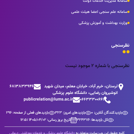
سامانه مدیریت خدمات دولت
سامانه علم سنجی اعضا هیئت علمی
وزارت بهداشت و آموزش پزشکی
نظرسنجی
نظرسنجی با شماره 2 موجود نیست
لرستان، خرم آباد، خیابان معلم، میدان شهید
6813833946
انوشیروان رضایی، دانشگاه علوم پزشکی
publicrelation@lums.ac.ir
06633300661
بازدیدکنندگان آنلاین: 0
بازدیدهای امروز: 323
بازدیدهای فعلی از صفحه: 296
کل بازدیدها: 324376
تاریخ بروز رسانی: 1405/04/02 12:51
کلیه حقوق این وب سایت متعلق به
دانشگاه علوم پزشکی و خدمات بهداشتی درمانی