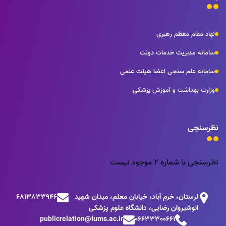
نهاد مقام معظم رهبری
سامانه مدیریت خدمات دولت
سامانه علم سنجی اعضا هیئت علمی
وزارت بهداشت و آموزش پزشکی
نظرسنجی
نظرسنجی با شماره 2 موجود نیست
لرستان، خرم آباد، خیابان معلم، میدان شهید
6813833946
انوشیروان رضایی، دانشگاه علوم پزشکی
publicrelation@lums.ac.ir
06633300661