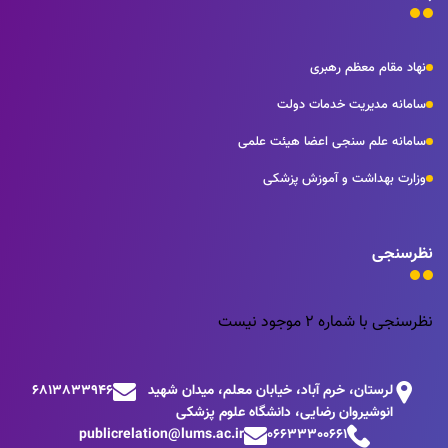
نهاد مقام معظم رهبری
سامانه مدیریت خدمات دولت
سامانه علم سنجی اعضا هیئت علمی
وزارت بهداشت و آموزش پزشکی
نظرسنجی
نظرسنجی با شماره 2 موجود نیست
لرستان، خرم آباد، خیابان معلم، میدان شهید
6813833946
انوشیروان رضایی، دانشگاه علوم پزشکی
publicrelation@lums.ac.ir
06633300661